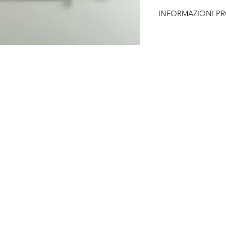
INFORMAZIONI P
Provenienza - U.S.
Marca - --
Epoca - '40/'
Larghezza -
Lunghezza -
Condizioni -